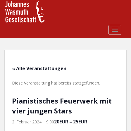
S
k
i
p
t
TOGGLE
o
m
a
i
n
« Alle Veranstaltungen
c
o
Diese Veranstaltung hat bereits stattgefunden.
n
t
e
Pianistisches Feuerwerk mit
n
vier jungen Stars
t
20EUR – 25EUR
2. Februar 2024, 19:00