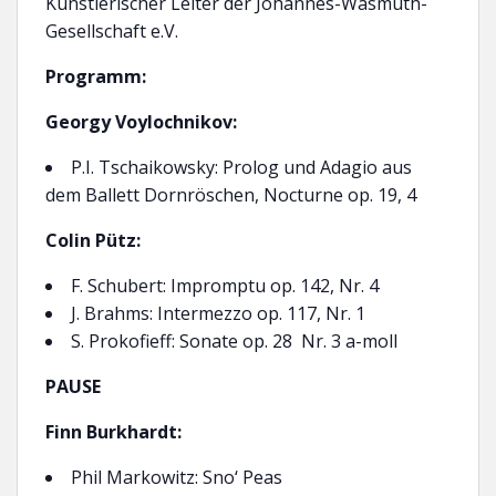
Künstlerischer Leiter der Johannes-Wasmuth-
Gesellschaft e.V.
Programm:
Georgy Voylochnikov:
P.I. Tschaikowsky: Prolog und Adagio aus
dem Ballett Dornröschen, Nocturne op. 19, 4
Colin Pütz:
F. Schubert: Impromptu op. 142, Nr. 4
J. Brahms: Intermezzo op. 117, Nr. 1
S. Prokofieff: Sonate op. 28 Nr. 3 a-moll
PAUSE
Finn Burkhardt:
Phil Markowitz: Sno‘ Peas