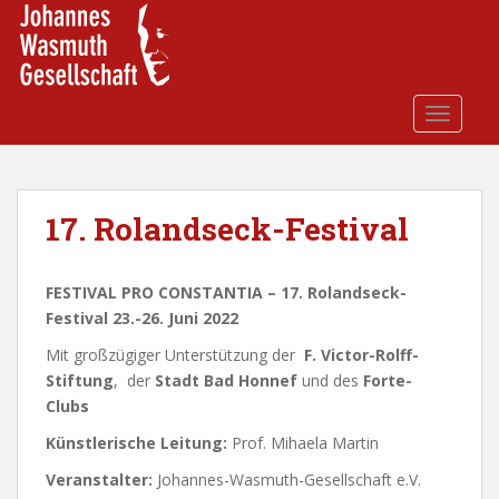
S
k
i
p
t
TOGGLE
o
m
a
i
17. Rolandseck-Festival
n
c
FESTIVAL PRO CONSTANTIA – 17. Rolandseck-
o
Festival
23.-26. Juni 2022
n
t
Mit großzügiger Unterstützung der
F. Victor-Rolff-
e
Stiftung
, der
Stadt Bad Honnef
und des
Forte-
n
Clubs
t
Künstlerische Leitung:
Prof. Mihaela Martin
Veranstalter:
Johannes-Wasmuth-Gesellschaft e.V.