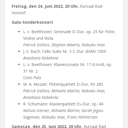
Freitag, den 24. Juni 2022, 20 Uhr,
Kursaal Bad
Honnef
Gala-Sonderkonzert
L. v. Beethoven: Serenade D-Dur, op. 25 für Flöte,
Violine und Viola
Patrick Gallois, Stephen Waarts, Nobuko Imai
J. S. Bach: Cello Suite Nr. 3 C-Dur. BMW 1009
Anastasia Kobekina
L. v. Beethoven: Klaviersonate Nr. 17 d-moll, op.
31 Nr. 2
Colin Pütz
W. A. Mozart: Flötenquartett D-Dur, KV 285
Patrick Gallois, Mihaela Martin, Nobuko Imai,
Anastasia Kobekina
R. Schumann: Klavierquintett Es-Dur, op. 44
Nelson Görner
, Mihaela Martin,
Sarah Jegou-
Sageman
,
Nobuko Imai, Frans Helmerson
Samstag, den 25. Juni 2022, 20 Uhr,
Kursaal Bad