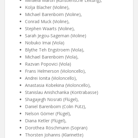
Mihaela Martin (künstlerische Leitung),
Kolja Blacher (Violine),
Michael Barenboim (Violine),
Conrad Muck (Violine),
Stephen Waarts (Violine),
Sarah Jegou-Sageman (Violine)
Nobuko Imai (Viola)
Blythe Teh Engstroem (Viola),
Michael Barenboim (Viola),
Razvan Popovici (Viola)
Frans Helmerson (Violoncello),
Andrei Ionita (Violoncello),
Anastasia Kobekina (Violoncello),
Stanislau Anishchanka (Kontrabasse)
Shagajegh Nosrati (Flügel),
Daniel Barenboim (Colin Pütz),
Nelson Görner (Flügel),
Diana Ketler (Flügel),
Dorothea Röschmann (Sopran)
Thorsten Johanns (Klarinette)