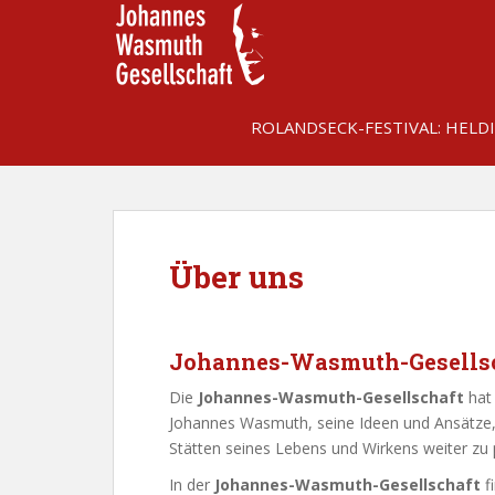
S
k
i
p
t
ROLANDSECK-FESTIVAL: HELD
o
m
a
i
n
c
Über uns
o
n
t
Johannes-Wasmuth-Gesellsch
e
n
Die
Johannes-Wasmuth-Gesellschaft
hat 
t
Johannes Wasmuth, seine Ideen und Ansätze, 
Stätten seines Lebens und Wirkens weiter zu 
In der
Johannes-Wasmuth-Gesellschaft
f