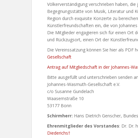
Völkerverständigung verschrieben haben, die j
Begegnungsstätte von Musik, Literatur und Kun
Region durch exquisite Konzerte zu bereichern. 
Künstlerfreundschaften ein, die von Johann
Die Mitglieder engagieren sich für einen Ort 
und Rückzugsort, einen Ort der Künstlerfreun
Die Vereinssatzung können Sie hier als PDF h
Gesellschaft
Antrag auf Mitgliedschaft in der Johannes-W
Bitte ausgefüllt und unterschrieben senden an
Johannes-Wasmuth-Gesellschaft e.V.
c/o Susanne Gundelach
Waasemstraße 10
53177 Bonn
Schirmherr:
Hans Dietrich Genscher, Bundesm
Ehrenmitglieder des Vorstandes
: Dr. Dr.
Diederichs†