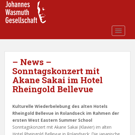
S
k
i
p
t
TOGGLE
o
m
a
i
– News –
n
Sonntagskonzert mit
c
Akane Sakai im Hotel
o
n
Rheingold Bellevue
t
e
Kulturelle Wiederbelebung des alten Hotels
n
Rheingold Bellevue in Rolandseck im Rahmen der
t
ersten West Eastern Summer School
Sonntagskonzert mit Akane Sakai (Klavier) im alten
Hotel Rheingold Bellevue in Rolandseck: Die japanische