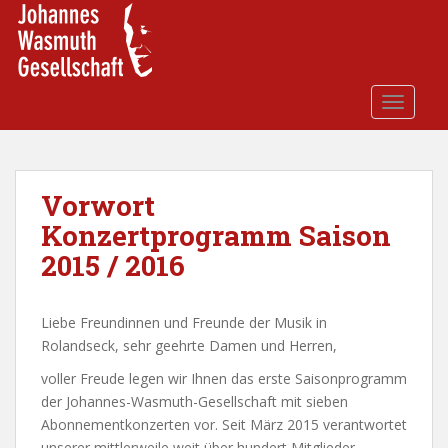
S
k
i
p
t
TOGGLE
o
m
a
i
Vorwort
n
Konzertprogramm Saison
c
2015 / 2016
o
n
t
Liebe Freundinnen und Freunde der Musik in
e
Rolandseck, sehr geehrte Damen und Herren,
n
t
voller Freude legen wir Ihnen das erste Saisonprogramm
der Johannes-Wasmuth-Gesellschaft mit sieben
Abonnementkonzerten vor. Seit März 2015 verantwortet
unserer mittlerweile weit über hundert Mitglieder