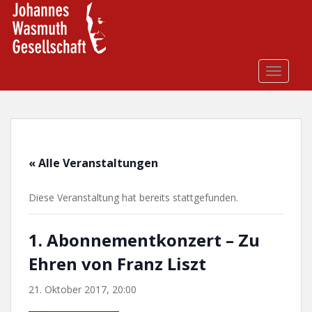
S
k
i
p
t
TOGGLE
o
m
a
i
n
« Alle Veranstaltungen
c
o
Diese Veranstaltung hat bereits stattgefunden.
n
t
e
1. Abonnementkonzert – Zu
n
Ehren von Franz Liszt
t
21. Oktober 2017, 20:00