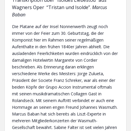
Transkription über “Isoldes Liebestod” aus
Wagners Oper “Tristan und Isolde”.
Marcus
Baban
Die Platane auf der Insel Nonnenwerth zeugt noch
immer von der Feier zum 30. Geburtstag, die der
Komponist hier im Rahmen seiner regelmäßigen
Aufenthalte in den frühen 1840er Jahren abhielt. Die
ausladenden Feierlichkeiten wurden eindrücklich von der
damaligen Hotelwirtin Margarete von Cordier
beschrieben. Als Erinnerung daran erklingen
verschiedene Werke des Meisters: Jorge Zulueta,
Präsident der Societe Franz Schreker, war als einer der
beiden Köpfe der Grupo Accion Instrumental oftmals
mit seinen musikdramatischen Collagen Gast in
Rolandseck. Mit seinem Auftritt verbindet er auch eine
Hommage an seinen engen Freund Johannes Wasmuth.
Marcus Baban hat sich bereits als Liszt-Experte in
mehreren Mitgliederkonzerten der Wasmuth-
Gesellschaft bewährt. Sabine Falter ist seit vielen Jahren