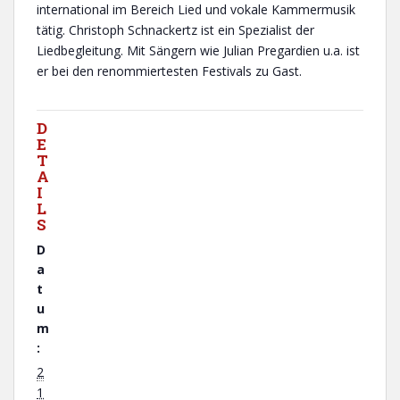
international im Bereich Lied und vokale Kammermusik
tätig. Christoph Schnackertz ist ein Spezialist der
Liedbegleitung. Mit Sängern wie Julian Pregardien u.a. ist
er bei den renommiertesten Festivals zu Gast.
D
V
E
E
T
R
A
A
I
N
L
S
S
T
A
D
L
a
T
U
t
N
u
G
m
S
:
O
R
2
T
1