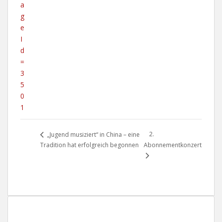
a
g
e
I
d
=
3
5
0
1
2.
„Jugend musiziert“ in China – eine
Tradition hat erfolgreich begonnen
Abonnementkonzert