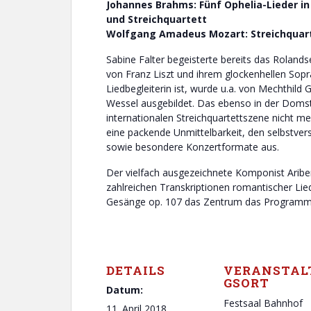
Johannes Brahms: Fünf Ophelia-Lieder in
und Streichquartett
Wolfgang Amadeus Mozart: Streichquart
Sabine Falter begeisterte bereits das Rolan
von Franz Liszt und ihrem glockenhellen Sopra
Liedbegleiterin ist, wurde u.a. von Mechthild
Wessel ausgebildet. Das ebenso in der Domst
internationalen Streichquartettszene nicht m
eine packende Unmittelbarkeit, den selbstve
sowie besondere Konzertformate aus.
Der vielfach ausgezeichnete Komponist Aribe
zahlreichen Transkriptionen romantischer Li
Gesänge op. 107 das Zentrum das Programm
DETAILS
VERANSTAL
GSORT
Datum:
Festsaal Bahnhof
11. April 2018