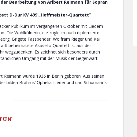
 der Bearbeitung von Aribert Reimann für Sopran
ett D-Dur KV 499 „Hoffmeister-Quartett“
dsecker Publikum im vergangenen Oktober mit Liedern
n. Die Wahlkölnerin, die zugleich auch diplomierte
 Georg, Brigitte Fassbender, Wolfram Rieger und Kai
adt beheimatete Asasello Quartett ist aus der
ehr wegzudenken. Es zeichnet sich besonders durch
rständlichen Umgang mit der Musik der Gegenwart
rt Reimann wurde 1936 in Berlin geboren. Aus seinen
eder bilden Brahms‘ Ophelia-Lieder und und Schumanns
.
TUN