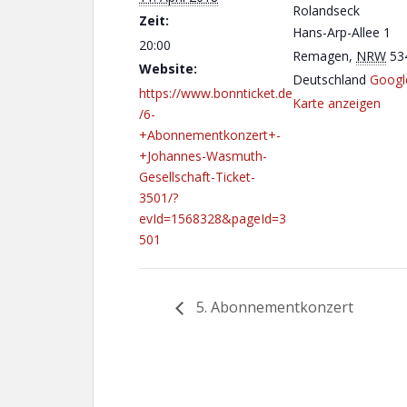
Rolandseck
Zeit:
Hans-Arp-Allee 1
20:00
Remagen
,
NRW
53
Website:
Deutschland
Googl
https://www.bonnticket.de
Karte anzeigen
/6-
+Abonnementkonzert+-
+Johannes-Wasmuth-
Gesellschaft-Ticket-
3501/?
evId=1568328&pageId=3
501
5. Abonnementkonzert