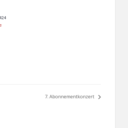
424
e
7. Abonnementkonzert