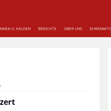
INNEN U. HELDEN
BERICHTE
ÜBER UNS
EHRENMITG
.
zert