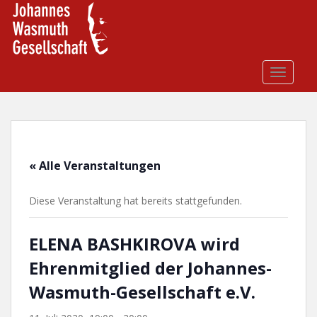
S
k
i
p
t
TOGGLE
o
m
a
i
n
« Alle Veranstaltungen
c
o
Diese Veranstaltung hat bereits stattgefunden.
n
t
e
ELENA BASHKIROVA wird
n
Ehrenmitglied der Johannes-
t
Wasmuth-Gesellschaft e.V.