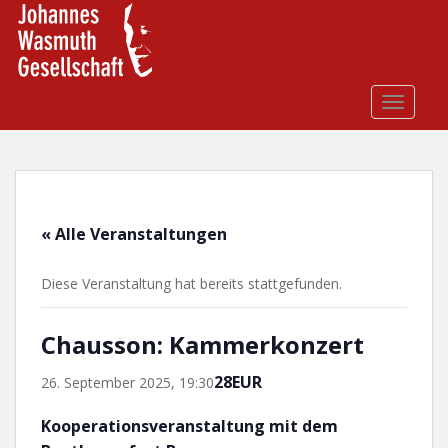
S
k
i
p
t
TOGGLE
o
m
a
i
n
« Alle Veranstaltungen
c
o
Diese Veranstaltung hat bereits stattgefunden.
n
t
e
Chausson: Kammerkonzert
n
t
28EUR
26. September 2025, 19:30
Kooperationsveranstaltung mit dem