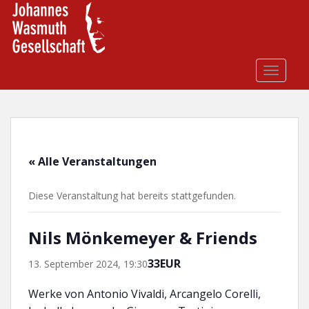
S
k
i
p
t
TOGGLE
o
m
a
i
n
« Alle Veranstaltungen
c
o
Diese Veranstaltung hat bereits stattgefunden.
n
t
e
Nils Mönkemeyer & Friends
n
t
33EUR
13. September 2024, 19:30
Werke von Antonio Vivaldi, Arcangelo Corelli,