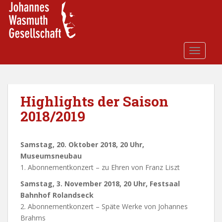
S
k
i
p
t
TOGGLE
o
m
a
i
Highlights der Saison
n
2018/2019
c
o
n
Samstag, 20. Oktober 2018, 20 Uhr,
t
Museumsneubau
e
1. Abonnementkonzert – zu Ehren von Franz Liszt
n
Samstag, 3. November 2018, 20 Uhr, Festsaal
t
Bahnhof Rolandseck
2. Abonnementkonzert – Späte Werke von Johannes
Brahms