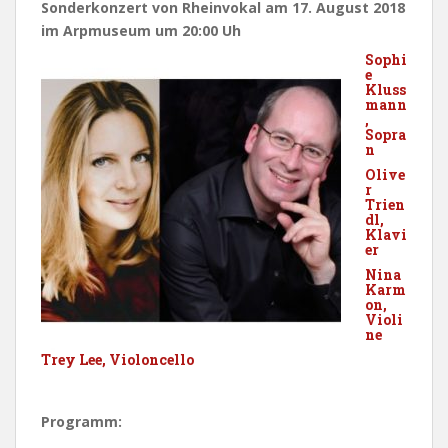
Sonderkonzert von Rheinvokal am 17. August 2018
im Arpmuseum um 20:00 Uh
Sophi
e
Kluss
mann
,
Sopra
n
Olive
r
Trien
dl,
Klavi
er
Nina
Karm
on,
Violi
ne
Trey Lee, Violoncello
Programm: