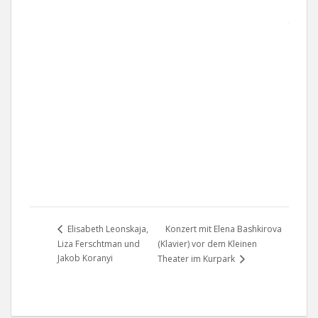
r
t
e
a
n
z
e
i
g
e
n
Konzert mit Elena Bashkirova
Elisabeth Leonskaja,
Liza Ferschtman und
(Klavier) vor dem Kleinen
Jakob Koranyi
Theater im Kurpark