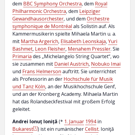
dem
BBC Symphony Orchestra
, dem
Royal
Philharmonic Orchestra
, dem
Leipziger
Gewandhausorchester
, und dem
Orchestre
symphonique de Montréal
als Solistin auf. Als
Kammermusikerin spielte Mihaela Martin u. a.
mit
Martha Argerich
,
Elisabeth Leonskaja
,
Yuri
Bashmet
,
Leon Fleisher
,
Menahem Pressler
.
Sie
Primaria
des „Michelangelo String Quartet“, wo
sie zusammen mit
Daniel Austrich
,
Nobuko Imai
und
Frans Helmerson
auftritt. Sie unterrichtet
als Professorin an der
Hochschule für Musik
und Tanz Köln
, an der Musikhochschule Genf,
und an der Kronberg Academy. Mihaela Martin
hat das Rolandseckfestival mit großem Erfolg
geleitet.
Andrei Ionuț Ioniță
(*
1. Januar
1994
in
[1]
Bukarest
) ist ein rumänischer
Cellist
. Ioniţă