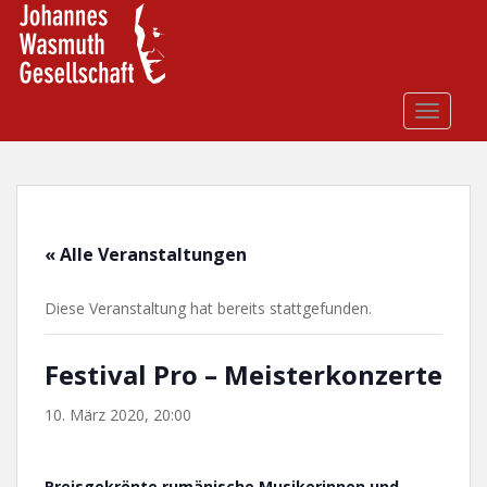
S
k
i
p
t
TOGGLE
o
m
a
i
n
« Alle Veranstaltungen
c
o
Diese Veranstaltung hat bereits stattgefunden.
n
t
e
Festival Pro – Meisterkonzerte
n
t
10. März 2020, 20:00
Preisgekrönte rumänische Musikerinnen und