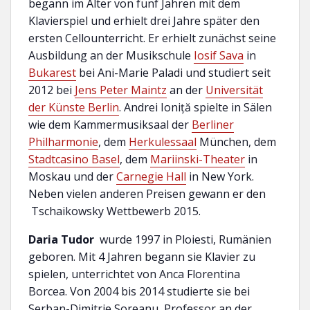
begann im Alter von fünf Jahren mit dem
Klavierspiel und erhielt drei Jahre später den
ersten Cellounterricht. Er erhielt zunächst seine
Ausbildung an der Musikschule
Iosif Sava
in
Bukarest
bei Ani-Marie Paladi und studiert seit
2012 bei
Jens Peter Maintz
an der
Universität
der Künste Berlin
. Andrei Ioniță spielte in Sälen
wie dem Kammermusiksaal der
Berliner
Philharmonie
, dem
Herkulessaal
München, dem
Stadtcasino Basel
, dem
Mariinski-Theater
in
Moskau und der
Carnegie Hall
in New York.
Neben vielen anderen Preisen gewann er den
Tschaikowsky Wettbewerb 2015.
Daria Tudor
wurde 1997 in Ploiesti, Rumänien
geboren. Mit 4 Jahren begann sie Klavier zu
spielen, unterrichtet von Anca Florentina
Borcea. Von 2004 bis 2014 studierte sie bei
Serban-Dimitrie Soreanu, Professor an der