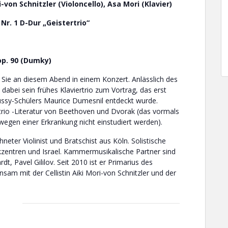
-von Schnitzler (Violoncello), Asa Mori (Klavier)
Nr. 1 D-Dur „Geistertrio“
 op. 90 (Dumky)
en Sie an diesem Abend in einem Konzert. Anlässlich des
bei sein frühes Klaviertrio zum Vortrag, das erst
ssy-Schülers Maurice Dumesnil entdeckt wurde.
trio -Literatur von Beethoven und Dvorak (das vormals
egen einer Erkrankung nicht einstudiert werden).
eter Violinist und Bratschist aus Köln. Solistische
ikzentren und Israel. Kammermusikalische Partner sind
, Pavel Gililov. Seit 2010 ist er Primarius des
sam mit der Cellistin Aiki Mori-von Schnitzler und der