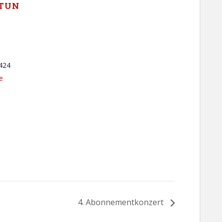
TUN
424
e
4. Abonnementkonzert