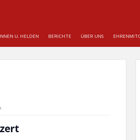
INNEN U. HELDEN
BERICHTE
ÜBER UNS
EHRENMITG
.
zert