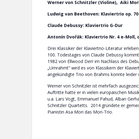
Werner von Schnitzler (Violine), Aiki Mori
Ludwig van Beethoven: Klaviertrio op. 70 
Claude Debussy: Klaviertrio G-Dur
Antonín Dvořák:
Klaviertrio Nr. 4 e-Moll,
Drei Klassiker der Klaviertrio-Literatur erleb
100. Todestages von Claude Debussy kommt da
1982 von Ellwood Derr im Nachlass des Debu
„Umrahmt“ wird es von Klassikern der Klavier
angekündigte Trio von Brahms konnte leider w
Werner von Schnitzler ist mehrfach ausgezeichn
Auftritte hatte er in vielen europäischen Mus
u.a. Lars Vogt, Emmanuel Pahud, Alban Gerhardt
Schnitzler Quartetts. 2014 gründete er gemein
Pianistin Asa Mori das Mori-Trio.