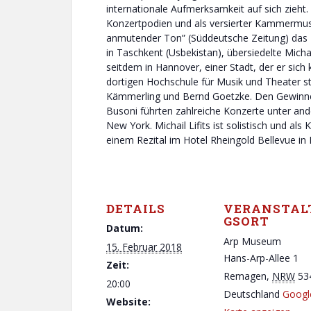
internationale Aufmerksamkeit auf sich zieht
Konzertpodien und als versierter Kammermusik
anmutender Ton” (Süddeutsche Zeitung) das 
in Taschkent (Usbekistan), übersiedelte Michai
seitdem in Hannover, einer Stadt, der er sich 
dortigen Hochschule für Musik und Theater st
Kämmerling und Bernd Goetzke. Den Gewinner
Busoni führten zahlreiche Konzerte unter ande
New York. Michail Lifits ist solistisch und al
einem Rezital im Hotel Rheingold Bellevue in
DETAILS
VERANSTAL
GSORT
Datum:
Arp Museum
15. Februar 2018
Hans-Arp-Allee 1
Zeit:
Remagen
,
NRW
53
20:00
Deutschland
Googl
Website: