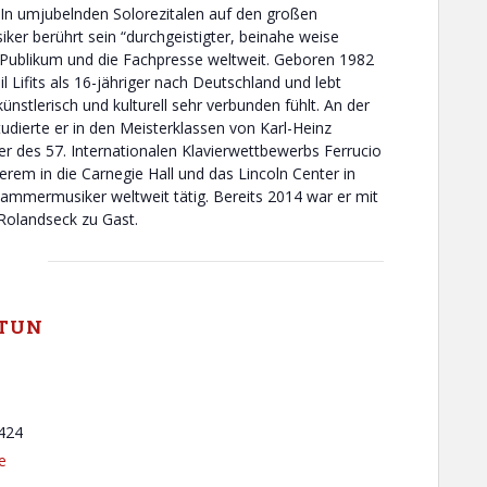
. In umjubelnden Solorezitalen auf den großen
er berührt sein “durchgeistigter, beinahe weise
Publikum und die Fachpresse weltweit. Geboren 1982
l Lifits als 16-jähriger nach Deutschland und lebt
künstlerisch und kulturell sehr verbunden fühlt. An der
udierte er in den Meisterklassen von Karl-Heinz
 des 57. Internationalen Klavierwettbewerbs Ferrucio
rem in die Carnegie Hall und das Lincoln Center in
s Kammermusiker weltweit tätig. Bereits 2014 war er mit
 Rolandseck zu Gast.
TUN
424
e