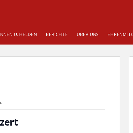
INNEN U. HELDEN
BERICHTE
ÜBER UNS
EHRENMITG
.
zert