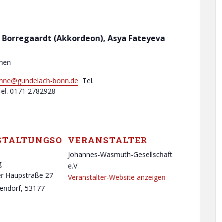
s Borregaardt (Akkordeon), Asya Fateyeva
onen
nne@gundelach-bonn.de
Tel.
Tel. 0171 2782928
STALTUNGSO
VERANSTALTER
Johannes-Wasmuth-Gesellschaft
g
e.V.
r Haupstraße 27
Veranstalter-Website anzeigen
endorf
,
53177