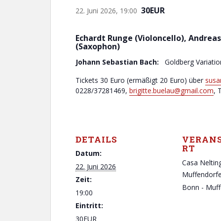
30EUR
22. Juni 2026, 19:00
Echardt Runge (Violoncello), Andrea
(Saxophon)
Johann Sebastian Bach:
Goldberg Variati
Tickets 30 Euro (ermäßigt 20 Euro) über
susa
0228/37281469,
brigitte.buelau@gmail.com
, 
DETAILS
VERAN
RT
Datum:
Casa Neltin
22. Juni 2026
Muffendorfe
Zeit:
Bonn - Muff
19:00
Eintritt:
30EUR