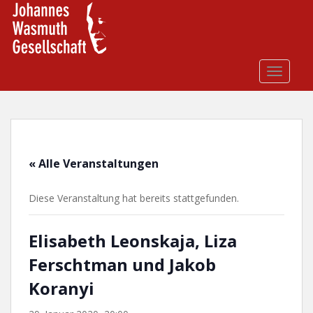
S
k
i
p
t
TOGGLE
o
m
a
i
n
« Alle Veranstaltungen
c
o
Diese Veranstaltung hat bereits stattgefunden.
n
t
e
Elisabeth Leonskaja, Liza
n
Ferschtman und Jakob
t
Koranyi