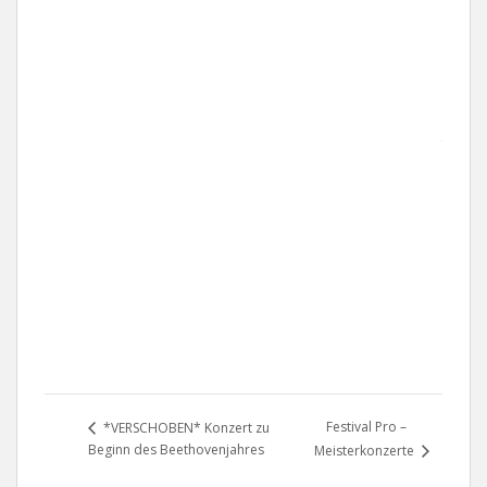
W
e
b
s
i
t
e
a
n
z
e
i
g
e
n
Festival Pro –
*VERSCHOBEN* Konzert zu
Beginn des Beethovenjahres
Meisterkonzerte