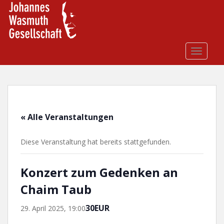
S
k
i
p
t
TOGGLE
o
m
a
i
n
« Alle Veranstaltungen
c
o
Diese Veranstaltung hat bereits stattgefunden.
n
t
e
Konzert zum Gedenken an
n
Chaim Taub
t
30EUR
29. April 2025, 19:00