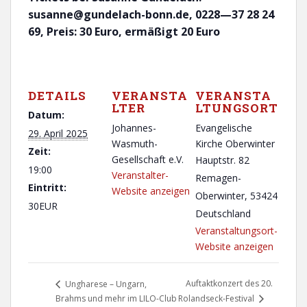
susanne@gundelach-bonn.de,
0228—37 28 24
69, Preis: 30 Euro, ermäßigt 20 Euro
DETAILS
VERANSTA
VERANSTA
LTER
LTUNGSORT
Datum:
Johannes-
Evangelische
29. April 2025
Wasmuth-
Kirche Oberwinter
Zeit:
Gesellschaft e.V.
Hauptstr. 82
19:00
Veranstalter-
Remagen-
Eintritt:
Website anzeigen
Oberwinter
,
53424
30EUR
Deutschland
Veranstaltungsort-
Website anzeigen
Auftaktkonzert des 20.
Ungharese – Ungarn,
Brahms und mehr im LILO-Club
Rolandseck-Festival