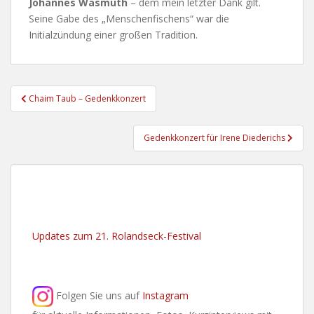
Johannes Wasmuth
– dem mein letzter Dank gilt.
Seine Gabe des „Menschenfischens“ war die
Initialzündung einer großen Tradition.
Beitragsnavigation
Chaim Taub – Gedenkkonzert
Gedenkkonzert für Irene Diederichs
Updates zum 21. Rolandseck-Festival
Folgen Sie uns auf
Instagram