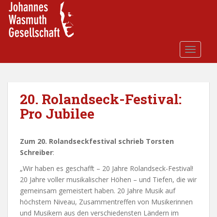
S
k
i
p
t
TOGGLE
o
m
a
i
20. Rolandseck-Festival:
n
Pro Jubilee
c
o
n
Zum 20. Rolandseckfestival schrieb Torsten
t
Schreiber
:
e
„Wir haben es geschafft – 20 Jahre Rolandseck-Festival!
n
20 Jahre voller musikalischer Höhen – und Tiefen, die wir
t
gemeinsam gemeistert haben. 20 Jahre Musik auf
höchstem Niveau, Zusammentreffen von Musikerinnen
und Musikern aus den verschiedensten Ländern im