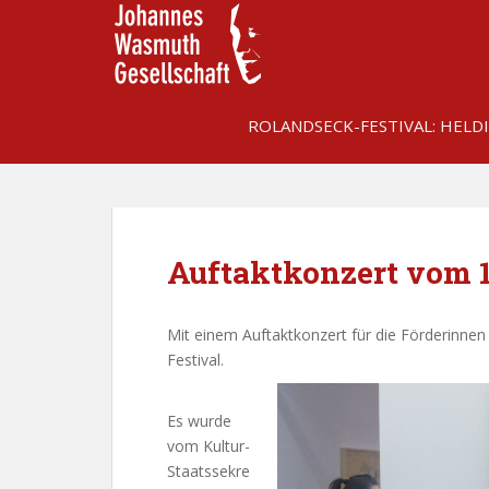
S
k
i
p
t
ROLANDSECK-FESTIVAL: HELD
o
m
a
i
n
c
Auftaktkonzert vom 1
o
n
Mit einem Auftaktkonzert für die Förderinnen
t
Festival.
e
n
t
Es wurde
vom Kultur-
Staatssekre