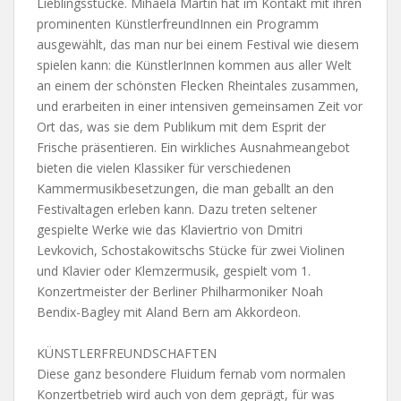
Lieblingsstücke. Mihaela Martin hat im Kontakt mit ihren
prominenten KünstlerfreundInnen ein Programm
ausgewählt, das man nur bei einem Festival wie diesem
spielen kann: die KünstlerInnen kommen aus aller Welt
an einem der schönsten Flecken Rheintales zusammen,
und erarbeiten in einer intensiven gemeinsamen Zeit vor
Ort das, was sie dem Publikum mit dem Esprit der
Frische präsentieren. Ein wirkliches Ausnahmeangebot
bieten die vielen Klassiker für verschiedenen
Kammermusikbesetzungen, die man geballt an den
Festivaltagen erleben kann. Dazu treten seltener
gespielte Werke wie das Klaviertrio von Dmitri
Levkovich, Schostakowitschs Stücke für zwei Violinen
und Klavier oder Klemzermusik, gespielt vom 1.
Konzertmeister der Berliner Philharmoniker Noah
Bendix-Bagley mit Aland Bern am Akkordeon.
KÜNSTLERFREUNDSCHAFTEN
Diese ganz besondere Fluidum fernab vom normalen
Konzertbetrieb wird auch von dem geprägt, für was