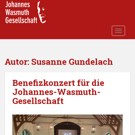
S
k
i
p
t
TOGGLE
o
m
a
i
Autor:
Susanne Gundelach
n
c
o
Benefizkonzert für die
n
Johannes-Wasmuth-
t
Gesellschaft
e
n
t