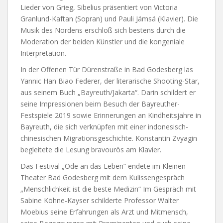
Lieder von Grieg, Sibelius präsentiert von Victoria
Granlund-Kaftan (Sopran) und Pauli Jämsä (Klavier). Die
Musik des Nordens erschloß sich bestens durch die
Moderation der beiden Künstler und die kongeniale
Interpretation.
In der Offenen Tür Dürenstraße in Bad Godesberg las
Yannic Han Biao Federer, der literarische Shooting-Star,
aus seinem Buch „Bayreuth/Jakarta“. Darin schildert er
seine Impressionen beim Besuch der Bayreuther-
Festspiele 2019 sowie Erinnerungen an Kindheitsjahre in
Bayreuth, die sich verknüpfen mit einer indonesisch-
chinesischen Migrationsgeschichte. Konstantin Zvyagin
begleitete die Lesung bravourös am Klavier.
Das Festival „Ode an das Leben“ endete im Kleinen
Theater Bad Godesberg mit dem Kulissengespräch
„Menschlichkeit ist die beste Medizin“ Im Gespräch mit
Sabine Köhne-Kayser schilderte Professor Walter
Moebius seine Erfahrungen als Arzt und Mitmensch,