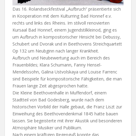
Das 16. Rolandseckfestival „Aufbruch“ präsentierte sich
in Kooperation mit dem Kulturring Bad Honnef e.v.
rechts und links des Rheins. Im stilvoll renovierten
Kursaal Bad Honnef, einem Jugendstilkleinod, ging es
um Aufbruch in kompositorischer Hinsicht bei Debussy,
Schubert und Dvorak und in Beethovens Streichquartett
Op 132 um Neubginn nach langer Krankheit.
Aufbruch und Neubewertung auch im Bereich des
Frauenbildes; Klara Schumann, Fanny Hensel-
Mendelssohn, Galina Ustvolskaya und Louise Farrenc
sind Beispiele für kompositorische Fähigkeiten, die man
Frauen lange Zeit abgesprochen hatte.
Die Kleine Beethovenhalle in Muffendorf, einem
Stadtteil von Bad Godesberg, wurde nach dem
historischen Vorbild der Halle gebaut, die Franz Liszt zur
Einweihung des Beethovendenkmal 1845 hatte bauen
lassen. Sie begeisterte mit ihrer Akustik und besonderen
Atmosphäre Musiker und Publikum.
Nach einem kräftigen Regenguß konnte das