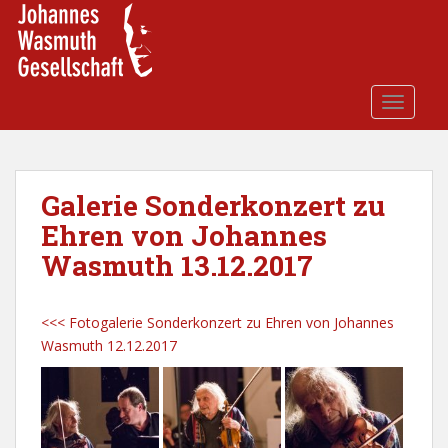
S
k
i
p
t
TOGGLE
o
m
a
i
Galerie Sonderkonzert zu
n
Ehren von Johannes
c
Wasmuth 13.12.2017
o
n
t
<<< Fotogalerie Sonderkonzert zu Ehren von Johannes
e
Wasmuth 12.12.2017
n
t