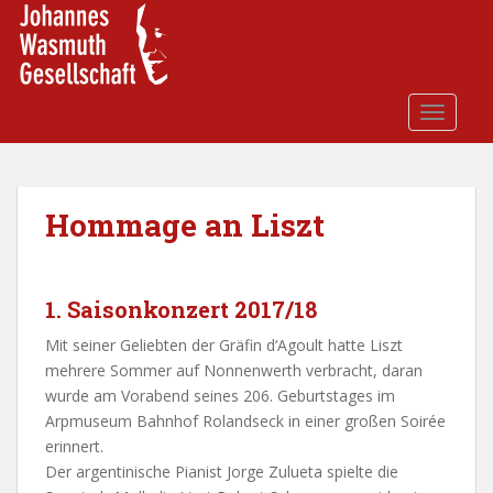
S
k
i
p
t
TOGGLE
o
m
a
i
Hommage an Liszt
n
c
o
1. Saisonkonzert 2017/18
n
t
Mit seiner Geliebten der Gräfin d‘Agoult hatte Liszt
e
mehrere Sommer auf Nonnenwerth verbracht, daran
n
wurde am Vorabend seines 206. Geburtstages im
t
Arpmuseum Bahnhof Rolandseck in einer großen Soirée
erinnert.
Der argentinische Pianist Jorge Zulueta spielte die