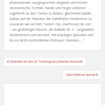
phänomenale, ausgespro­chen elegante und höchst
ökono­mische Technik. Hände und Fin­ger schienen
regelrecht an den Tasten zu kleben, gleichwohl spielte
Baban auf der Klaviatur der Subti­litäten mindestens so
souverän wie auf den Tasten. Die „Harmonies du soir …
– ein großartiger Rausch, die Ballade Nr. 2 – un­glaublich
facettenreich und sensi­bel, mit knackigen Episoden und
bis ins letzte kontrollierten Eksta­sen. Grandios…..“
Beitragsnavigation
Gedenken an den 20. Todestag von Johannes Wasmuth
Salon Bellevue Spezial