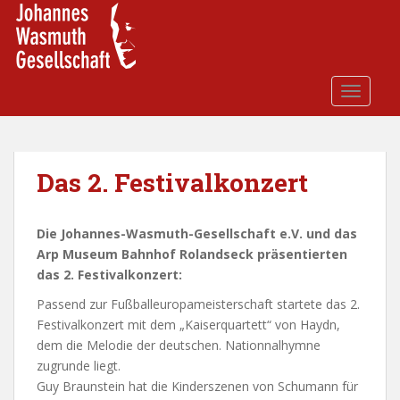
S
k
i
p
t
TOGGLE
o
m
a
i
Das 2. Festivalkonzert
n
c
Die Johannes-Wasmuth-Gesellschaft e.V. und das
o
Arp Museum Bahnhof Rolandseck präsentierten
n
das 2. Festivalkonzert:
t
e
Passend zur Fußballeuropameisterschaft startete das 2.
n
Festivalkonzert mit dem „Kaiserquartett“ von Haydn,
t
dem die Melodie der deutschen. Nationnalhymne
zugrunde liegt.
Guy Braunstein hat die Kinderszenen von Schumann für