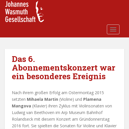
S
k
i
p
t
TOGGLE
o
m
a
i
Das 6.
n
Abonnementskonzert war
c
ein besonderes Ereignis
o
n
t
Nach ihrem großen Erfolg am Ostermontag 2015
e
setzten
Mihaela Martin
(Violine) und
Plamena
n
Mangova
(Klavier) ihren Zyklus mit Violinsonaten von
t
Ludwig van Beethoven im Arp Museum Bahnhof
Rolandseck mit diesem Konzert am Gründonnerstag
2016 fort.
Sie spielten die Sonaten für Violine und Klavier