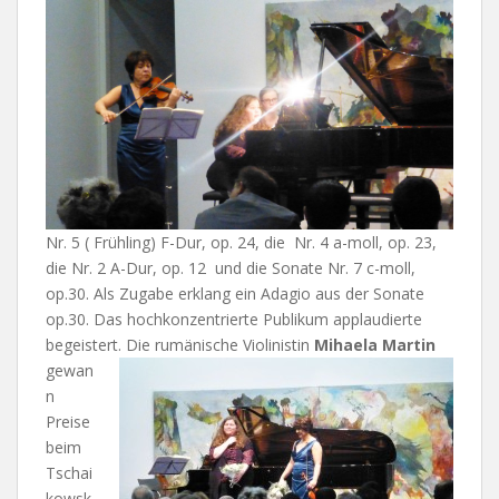
Nr. 5 ( Frühling) F-Dur, op. 24, die Nr. 4 a-moll, op. 23,
die Nr. 2 A-Dur, op. 12 und die Sonate Nr. 7 c-moll,
op.30. Als Zugabe erklang ein Adagio aus der Sonate
op.30. Das hochkonzentrierte Publikum applaudierte
begeistert.
Die rumänische Violinistin
Mihaela Martin
gewan
n
Preise
beim
Tschai
kowsk