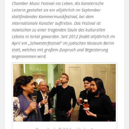
Chamber Music Festival ins Leben. Als künsterische
Leiterin gestaltet sie ein alljährlich im September
stattfindendes Kammermusikfestival, bei dem
internationale Künstler auftreten. Das Festival ist
inzwischen zu einer tragenden Säule des kulturellen
Lebens in Isreal geworden. Seit 2012 findet alljährlich im
April ein „Schwesterfestival“ im jüdischen Museum Berlin
statt, welches mit großem Zuspruch und Begeisterung
angenommen wird.