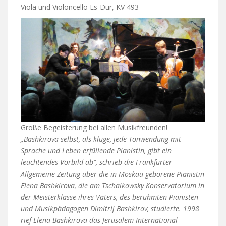
Viola und Violoncello Es-Dur, KV 493
Große Begeisterung bei allen Musikfreunden!
„Bashkirova selbst, als kluge, jede Tonwendung mit
Sprache und Leben erfüllende Pianistin, gibt ein
leuchtendes Vorbild ab“, schrieb die Frankfurter
Allgemeine Zeitung über die in Moskau geborene Pianistin
Elena Bashkirova, die am Tschaikowsky Konservatorium in
der Meisterklasse ihres Vaters, des berühmten Pianisten
und Musikpädagogen Dimitrij Bashkirov, studierte. 1998
rief Elena Bashkirova das Jerusalem International