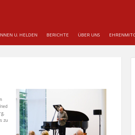
INNEN U. HELDEN
BERICHTE
ÜBER UNS
EHRENMITG
en
ried
rg,
s zu