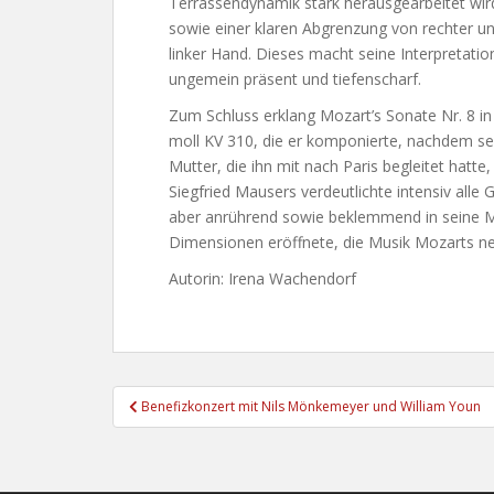
Terrassendynamik stark herausgearbeitet wir
sowie einer klaren Abgrenzung von rechter u
linker Hand. Dieses macht seine Interpretatio
ungemein präsent und tiefenscharf.
Zum Schluss erklang Mozart’s Sonate Nr. 8 in
moll KV 310, die er komponierte, nachdem se
Mutter, die ihn mit nach Paris begleitet hatte
Siegfried Mausers verdeutlichte intensiv alle
aber anrührend sowie beklemmend in seine M
Dimensionen eröffnete, die Musik Mozarts ne
Autorin: Irena Wachendorf
Beitragsnavigation
Benefizkonzert mit Nils Mönkemeyer und William Youn