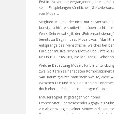
Erst im November vergangenen Jahres ersch
seine Einspielungen sämtlicher 18 Klavierson
von Mozart.
Siegfried Mauser, der nicht nur Klavier sond
Kunstgeschichte studiert hat, überraschte d
Werk. Sein Ansatz gilt der „Entromantisierung
bereits zu Beginn, dass Mozart vom Musikthe
entspränge das Menschliche, welches tief be
Fülle der musikalischen Motive und Einfälle. 
Nr3 in B-Dur KV 281, die Mauser zu Gehör bra
Welche Bedeutung Mozart für die Entwicklun
zwei Solitären seiner späten Kompositionen
540. Kaum glaubte man stellenweise, diese –
zwischen Dur und Moll und starken Tonartwec
doch eher an Schubert oder sogar Chopin.
Mausers Spiel ist getragen von hoher
Expressivität, überraschender Agogik als Stilmi
zur Abgrenzung einzelner Motive in diesen di