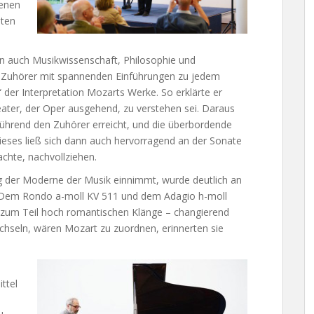
ienen
aten
ern auch Musikwissenschaft, Philosophie und
ie Zuhörer mit spannenden Einführungen zu jedem
“ der Interpretation Mozarts Werke. So erklärte er
ater, der Oper ausgehend, zu verstehen sei. Daraus
rührend den Zuhörer erreicht, und die überbordende
Dieses ließ sich dann auch hervorragend an der Sonate
chte, nachvollziehen.
g der Moderne der Musik einnimmt, wurde deutlich an
: Dem Rondo a-moll KV 511 und dem Adagio h-moll
 zum Teil hoch romantischen Klänge – changierend
hseln, wären Mozart zu zuordnen, erinnerten sie
ttel
e