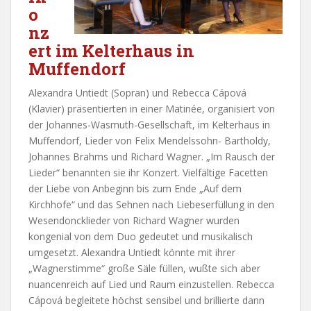
o
nz
ert im Kelterhaus in
Muffendorf
Alexandra Untiedt (Sopran) und Rebecca Cápová
(Klavier) präsentierten in einer Matinée, organisiert von
der Johannes-Wasmuth-Gesellschaft, im Kelterhaus in
Muffendorf, Lieder von Felix Mendelssohn- Bartholdy,
Johannes Brahms und Richard Wagner. „Im Rausch der
Lieder“ benannten sie ihr Konzert. Vielfältige Facetten
der Liebe von Anbeginn bis zum Ende „Auf dem
Kirchhofe“ und das Sehnen nach Liebeserfüllung in den
Wesendoncklieder von Richard Wagner wurden
kongenial von dem Duo gedeutet und musikalisch
umgesetzt. Alexandra Untiedt könnte mit ihrer
„Wagnerstimme“ große Säle füllen, wußte sich aber
nuancenreich auf Lied und Raum einzustellen. Rebecca
Cápová begleitete höchst sensibel und brillierte dann