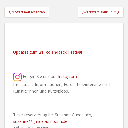
Beitragsnavigation
Mozart neu erfahren
„Werkstatt Baukultur“
Updates zum 21. Rolandseck-Festival
Folgen Sie uns auf
Instagram
für aktuelle Informationen, Fotos, Kurzinterviews mit
KünstlerInnen und Kurzvideos.
Ticketreservierung bei Susanne Gundelach,
susanne@gundelach-bonn.de
Tel. 0228 37281469