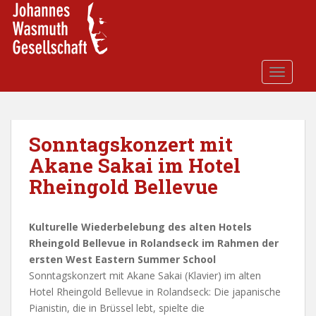
S
k
i
p
t
TOGGLE
o
m
a
i
Sonntagskonzert mit
n
Akane Sakai im Hotel
c
Rheingold Bellevue
o
n
t
Kulturelle Wiederbelebung des alten Hotels
e
Rheingold Bellevue in Rolandseck im Rahmen der
n
ersten West Eastern Summer School
t
Sonntagskonzert mit Akane Sakai (Klavier) im alten
Hotel Rheingold Bellevue in Rolandseck: Die japanische
Pianistin, die in Brüssel lebt, spielte die