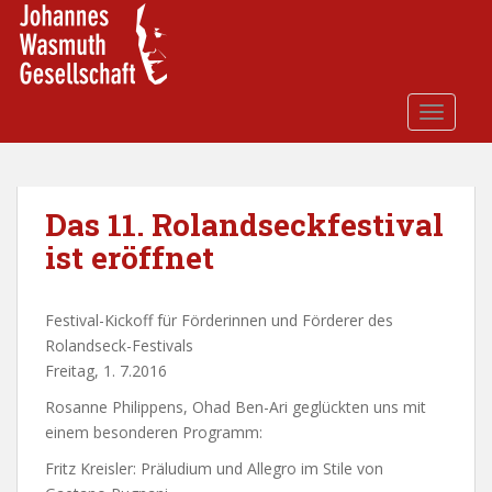
S
k
i
p
t
TOGGLE
o
m
a
i
Das 11. Rolandseckfestival
n
ist eröffnet
c
o
n
Festival-Kickoff für Förderinnen und Förderer des
t
Rolandseck-Festivals
e
Freitag, 1. 7.2016
n
Rosanne Philippens, Ohad Ben-Ari geglückten uns mit
t
einem besonderen Programm:
Fritz Kreisler: Präludium und Allegro im Stile von