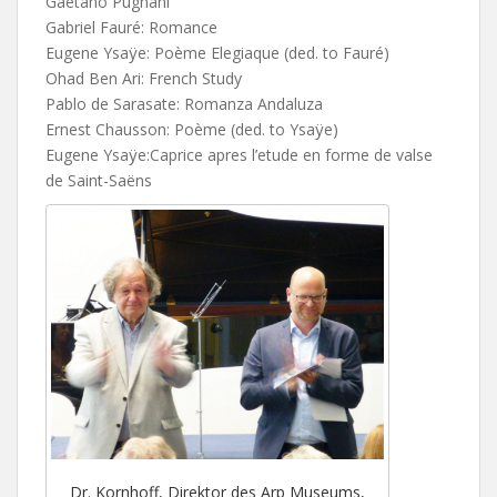
Gaetano Pugnani
Gabriel Fauré: Romance
Eugene Ysaÿe: Poème Elegiaque (ded. to Fauré)
Ohad Ben Ari: French Study
Pablo de Sarasate: Romanza Andaluza
Ernest Chausson: Poème (ded. to Ysaÿe)
Eugene Ysaÿe:Caprice apres l’etude en forme de valse
de Saint-Saëns
Dr. Kornhoff, Direktor des Arp Museums,