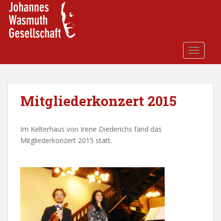
S
k
i
p
t
TOGGLE
o
m
a
i
Mitgliederkonzert 2015
n
c
Im Kelterhaus von Irene Diederichs fand das
o
Mitgliederkonzert 2015 statt.
n
t
e
n
t