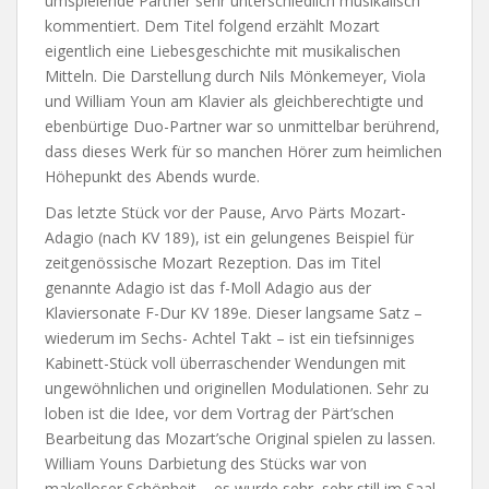
umspielende Partner sehr unterschiedlich musikalisch
kommentiert. Dem Titel folgend erzählt Mozart
eigentlich eine Liebesgeschichte mit musikalischen
Mitteln. Die Darstellung durch Nils Mönkemeyer, Viola
und William Youn am Klavier als gleichberechtigte und
ebenbürtige Duo-Partner war so unmittelbar berührend,
dass dieses Werk für so manchen Hörer zum heimlichen
Höhepunkt des Abends wurde.
Das letzte Stück vor der Pause, Arvo Pärts Mozart-
Adagio (nach KV 189), ist ein gelungenes Beispiel für
zeitgenössische Mozart Rezeption. Das im Titel
genannte Adagio ist das f-Moll Adagio aus der
Klaviersonate F-Dur KV 189e. Dieser langsame Satz –
wiederum im Sechs- Achtel Takt – ist ein tiefsinniges
Kabinett-Stück voll überraschender Wendungen mit
ungewöhnlichen und originellen Modulationen. Sehr zu
loben ist die Idee, vor dem Vortrag der Pärt’schen
Bearbeitung das Mozart’sche Original spielen zu lassen.
William Youns Darbietung des Stücks war von
makelloser Schönheit – es wurde sehr, sehr still im Saal.