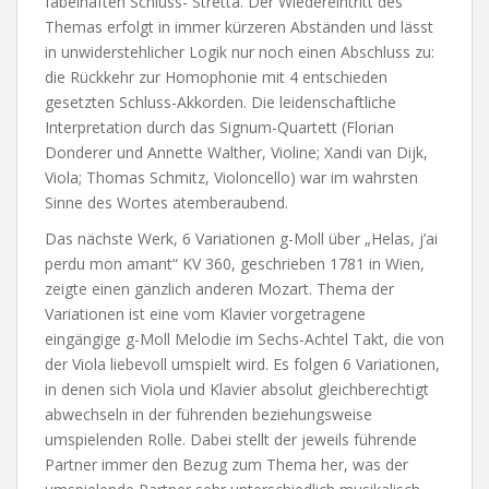
fabelhaften Schluss- Stretta. Der Wiedereintritt des
Themas erfolgt in immer kürzeren Abständen und lässt
in unwiderstehlicher Logik nur noch einen Abschluss zu:
die Rückkehr zur Homophonie mit 4 entschieden
gesetzten Schluss-Akkorden. Die leidenschaftliche
Interpretation durch das Signum-Quartett (Florian
Donderer und Annette Walther, Violine; Xandi van Dijk,
Viola; Thomas Schmitz, Violoncello) war im wahrsten
Sinne des Wortes atemberaubend.
Das nächste Werk, 6 Variationen g-Moll über „Helas, j’ai
perdu mon amant“ KV 360, geschrieben 1781 in Wien,
zeigte einen gänzlich anderen Mozart. Thema der
Variationen ist eine vom Klavier vorgetragene
eingängige g-Moll Melodie im Sechs-Achtel Takt, die von
der Viola liebevoll umspielt wird. Es folgen 6 Variationen,
in denen sich Viola und Klavier absolut gleichberechtigt
abwechseln in der führenden beziehungsweise
umspielenden Rolle. Dabei stellt der jeweils führende
Partner immer den Bezug zum Thema her, was der