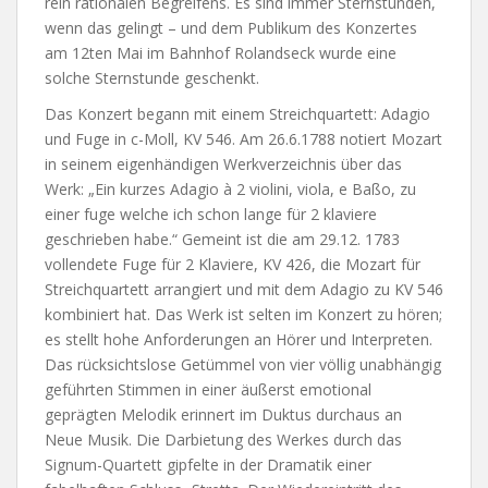
rein rationalen Begreifens. Es sind immer Sternstunden,
wenn das gelingt – und dem Publikum des Konzertes
am 12ten Mai im Bahnhof Rolandseck wurde eine
solche Sternstunde geschenkt.
Das Konzert begann mit einem Streichquartett: Adagio
und Fuge in c-Moll, KV 546. Am 26.6.1788 notiert Mozart
in seinem eigenhändigen Werkverzeichnis über das
Werk: „Ein kurzes Adagio à 2 violini, viola, e Baßo, zu
einer fuge welche ich schon lange für 2 klaviere
geschrieben habe.“ Gemeint ist die am 29.12. 1783
vollendete Fuge für 2 Klaviere, KV 426, die Mozart für
Streichquartett arrangiert und mit dem Adagio zu KV 546
kombiniert hat. Das Werk ist selten im Konzert zu hören;
es stellt hohe Anforderungen an Hörer und Interpreten.
Das rücksichtslose Getümmel von vier völlig unabhängig
geführten Stimmen in einer äußerst emotional
geprägten Melodik erinnert im Duktus durchaus an
Neue Musik. Die Darbietung des Werkes durch das
Signum-Quartett gipfelte in der Dramatik einer