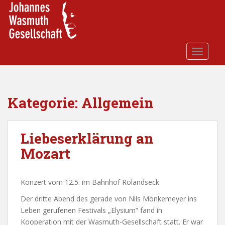
S
k
i
p
t
TOGGLE
o
m
a
i
Kategorie:
Allgemein
n
c
o
Liebeserklärung an
n
Mozart
t
e
n
Konzert vom 12.5. im Bahnhof Rolandseck
t
Der dritte Abend des gerade von Nils Mönkemeyer ins
Leben gerufenen Festivals „Elysium“ fand in
Kooperation mit der Wasmuth-Gesellschaft statt. Er war